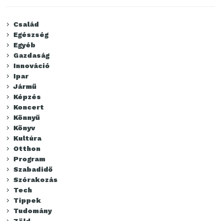
Család
Egészség
Egyéb
Gazdaság
Innováció
Ipar
Jármű
Képzés
Koncert
Könnyű
Könyv
Kultúra
Otthon
Program
Szabadidő
Szórakozás
Tech
Tippek
Tudomány
Zöld