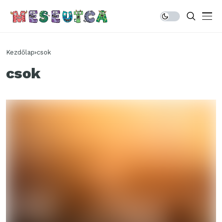
Kezdőlap
csok
csok