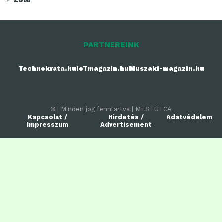
PARTNEREINK
Technokrata.hu
IoTmagazin.hu
Muszaki-magazin.hu
© | Minden jog fenntartva | MESEUTCA
Kapcsolat /
Hirdetés /
Adatvédelem
Impresszum
Advertisement