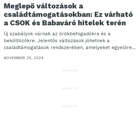
Meglepő változások a
családtámogatásokban: Ez várható
a CSOK és Babaváró hitelek terén
Új szabályok várnak az örökbefogadókra és a
beköltözőkre. Jelentős változások jöhetnek a
családtámogatások rendszerében, amelyeket egyelőre
még csak törvénytervezet formájában fogalmaztak meg.
NOVEMBER 25, 2024
A...
HIRDETÉS
HIRDETÉS
HIRDETÉS