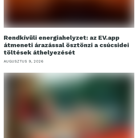
Rendkívüli energiahelyzet: az EV.app
átmeneti árazással ösztönzi a csúcsidei
töltések áthelyezését
AUGUSZTUS 9, 2026