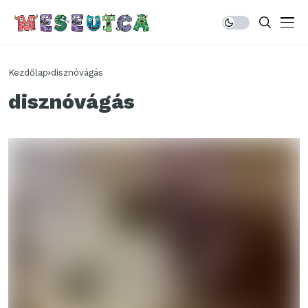
Kezdőlap
disznóvágás
disznóvágás