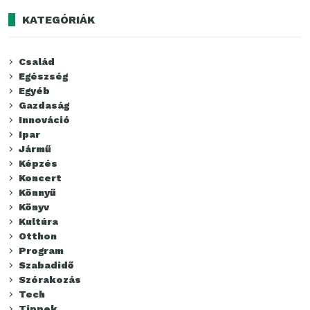
KATEGÓRIÁK
Család
Egészség
Egyéb
Gazdaság
Innováció
Ipar
Jármű
Képzés
Koncert
Könnyű
Könyv
Kultúra
Otthon
Program
Szabadidő
Szórakozás
Tech
Tippek