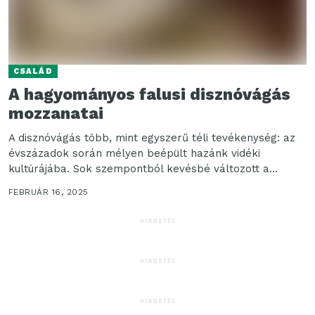
CSALÁD
A hagyományos falusi disznóvágás
mozzanatai
A disznóvágás több, mint egyszerű téli tevékenység: az
évszázadok során mélyen beépült hazánk vidéki
kultúrájába. Sok szempontból kevésbé változott a
történelem során, és...
FEBRUÁR 16, 2025
HIRDETÉS
HIRDETÉS
HIRDETÉS