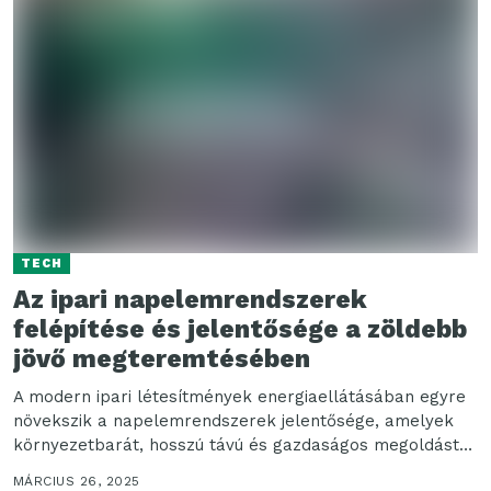
TECH
Az ipari napelemrendszerek
felépítése és jelentősége a zöldebb
jövő megteremtésében
A modern ipari létesítmények energiaellátásában egyre
növekszik a napelemrendszerek jelentősége, amelyek
környezetbarát, hosszú távú és gazdaságos megoldást
kínálnak. Segítségükkel zöldebb jövő teremthető,
MÁRCIUS 26, 2025