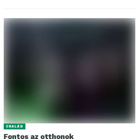
aminek...
CSALÁD
Fontos az otthonok