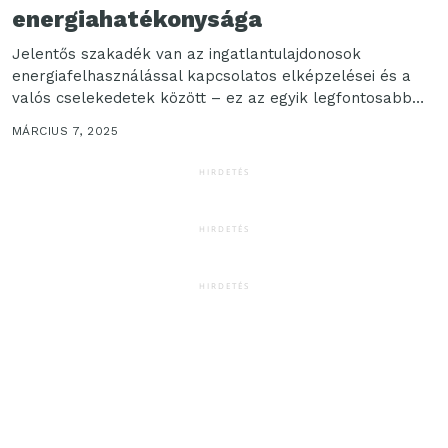
energiahatékonysága
Jelentős szakadék van az ingatlantulajdonosok
energiafelhasználással kapcsolatos elképzelései és a
valós cselekedetek között – ez az egyik legfontosabb
megállapítása a Schneider Electric nemzetközi...
MÁRCIUS 7, 2025
HIRDETÉS
HIRDETÉS
HIRDETÉS