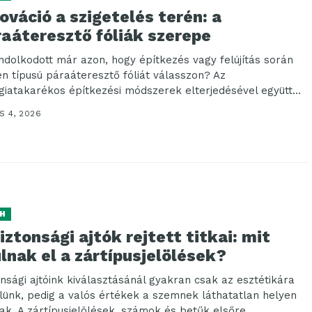
ováció a szigetelés terén: a
raáteresztő fóliák szerepe
ndolkodott már azon, hogy építkezés vagy felújítás során
en típusú páraáteresztő fóliát válasszon? Az
giatakarékos építkezési módszerek elterjedésével együtt
e több figyelmet kap...
S 4, 2026
H
iztonsági ajtók rejtett titkai: mit
lnak el a zártípusjelölések?
onsági ajtóink kiválasztásánál gyakran csak az esztétikára
elünk, pedig a valós értékek a szemnek láthatatlan helyen
ak. A zártípusjelölések, számok és betűk elsőre...