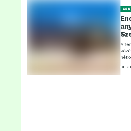
CSA
En
any
Sz
A fe
közé
hétk
DECE