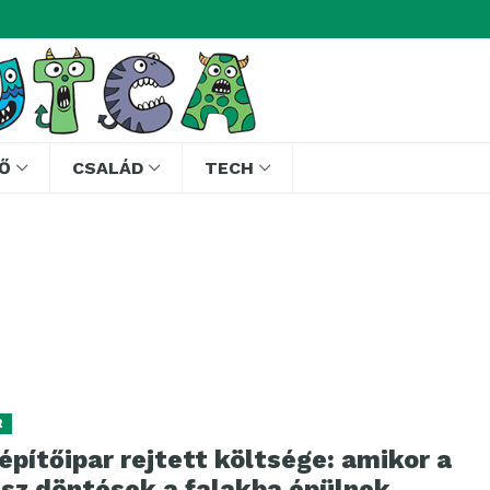
Ő
CSALÁD
TECH
R
építőipar rejtett költsége: amikor a
ssz döntések a falakba épülnek