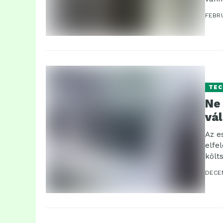
FEBRU
TEC
Ne
vá
Az e
elfe
költ
határ
DECE