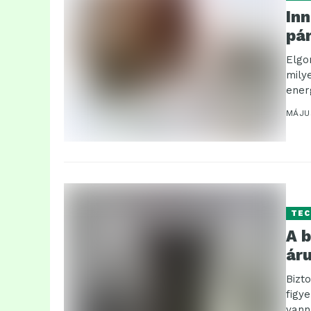
Inn
pá
Elgo
mily
ener
egyr
MÁJU
TEC
A b
áru
Bizt
figy
vann