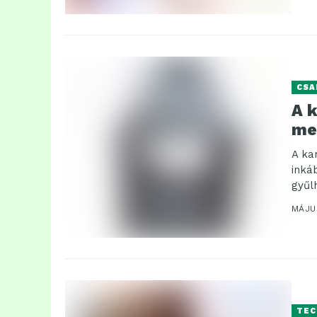
CSA
A 
me
A ka
inká
gyűl
MÁJUS
TEC