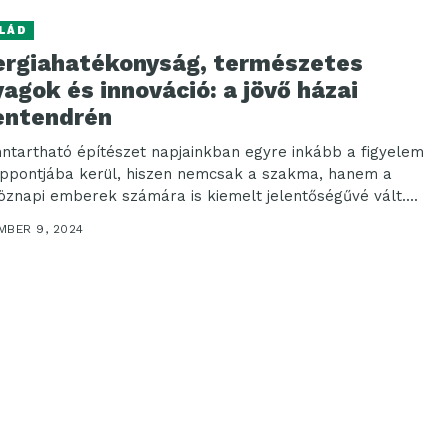
LÁD
ergiahatékonyság, természetes
agok és innováció: a jövő házai
entendrén
nntartható építészet napjainkban egyre inkább a figyelem
ppontjába kerül, hiszen nemcsak a szakma, hanem a
öznapi emberek számára is kiemelt jelentőségűvé vált....
MBER 9, 2024