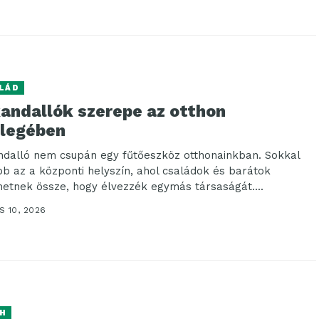
LÁD
kandallók szerepe az otthon
legében
ndalló nem csupán egy fűtőeszköz otthonainkban. Sokkal
bb az a központi helyszín, ahol családok és barátok
hetnek össze, hogy élvezzék egymás társaságát....
 10, 2026
H