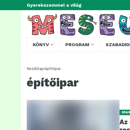
Gyerekszemmel a világ
KÖNYV
PROGRAM
SZABADID
Kezdőlap
építőipar
építőipar
IPA
Az 
ro