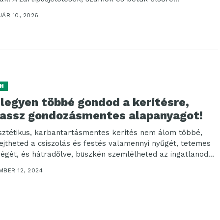
ÁR 10, 2026
H
 legyen többé gondod a kerítésre,
lassz gondozásmentes alapanyagot!
sztétikus, karbantartásmentes kerítés nem álom többé,
lejtheted a csiszolás és festés valamennyi nyűgét, tetemes
ségét, és hátradőlve, büszkén szemlélheted az ingatlanodat
oló...
MBER 12, 2024