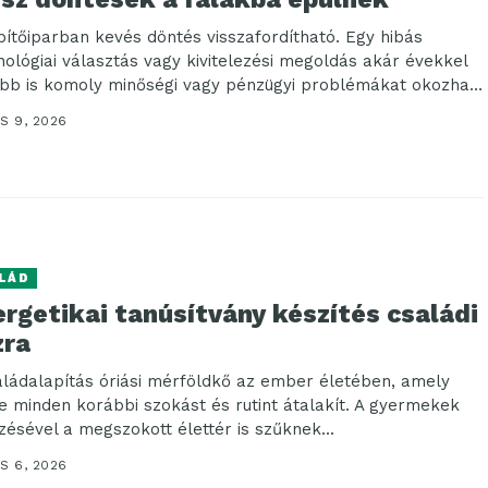
pítőiparban kevés döntés visszafordítható. Egy hibás
nológiai választás vagy kivitelezési megoldás akár évekkel
bb is komoly minőségi vagy pénzügyi problémákat okozhat.
S 9, 2026
LÁD
rgetikai tanúsítvány készítés családi
zra
aládalapítás óriási mérföldkő az ember életében, amely
te minden korábbi szokást és rutint átalakít. A gyermekek
zésével a megszokott élettér is szűknek...
S 6, 2026