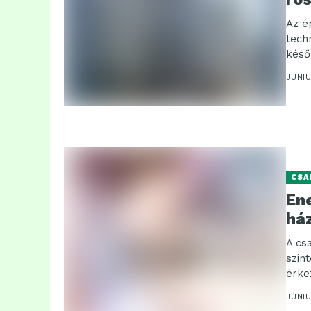
Az é
tech
késő
A...
JÚNIU
CSA
Ene
há
A cs
szin
érke
JÚNIU