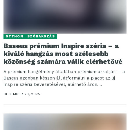
OTTHON
SZÓRAKOZÁS
Baseus prémium Inspire széria – a
kiváló hangzás most szélesebb
közönség számára válik elérhetővé
A prémium hangélmény általában prémium árral jár — a
Baseus azonban készen áll átformálni a piacot az új
Inspire széria bevezetésével, elérhető áron....
DECEMBER 23, 2025