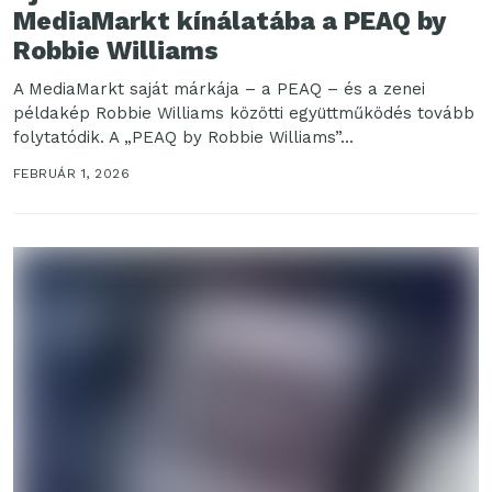
MediaMarkt kínálatába a PEAQ by
Robbie Williams
A MediaMarkt saját márkája – a PEAQ – és a zenei
példakép Robbie Williams közötti együttműködés tovább
folytatódik. A „PEAQ by Robbie Williams”...
FEBRUÁR 1, 2026