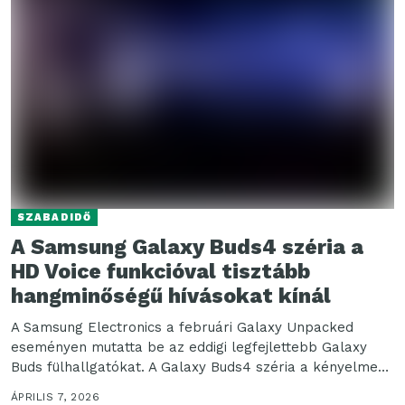
SZABADIDŐ
A Samsung Galaxy Buds4 széria a
HD Voice funkcióval tisztább
hangminőségű hívásokat kínál
A Samsung Electronics a februári Galaxy Unpacked
eseményen mutatta be az eddigi legfejlettebb Galaxy
Buds fülhallgatókat. A Galaxy Buds4 széria a kényelmes
használat...
ÁPRILIS 7, 2026