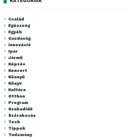
KATEGÓRIÁK
Család
Egészség
Egyéb
Gazdaság
Innováció
Ipar
Jármű
Képzés
Koncert
Könnyű
Könyv
Kultúra
Otthon
Program
Szabadidő
Szórakozás
Tech
Tippek
Tudomány