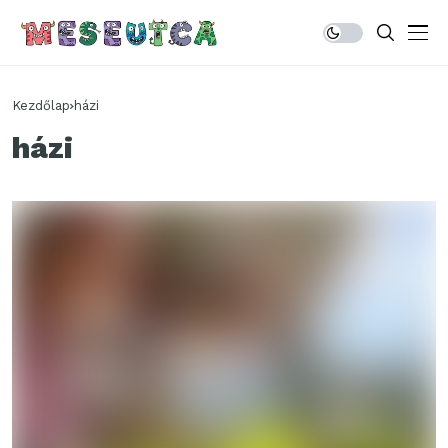
Kezdőlap
házi
házi