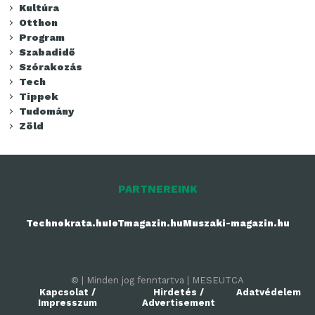
Kultúra
Otthon
Program
Szabadidő
Szórakozás
Tech
Tippek
Tudomány
Zöld
PARTNEREINK
Technokrata.hu
IoTmagazin.hu
Muszaki-magazin.hu
© | Minden jog fenntartva | MESEUTCA
Kapcsolat /
Hirdetés /
Adatvédelem
Impresszum
Advertisement