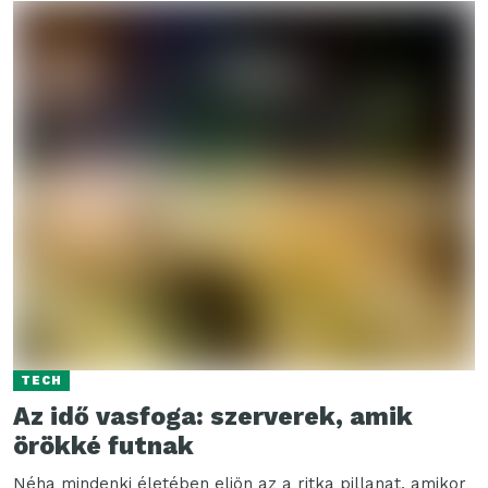
TECH
Az idő vasfoga: szerverek, amik
örökké futnak
Néha mindenki életében eljön az a ritka pillanat, amikor