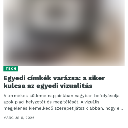
TECH
Egyedi címkék varázsa: a siker
kulcsa az egyedi vizualitás
A termékek külleme napjainkban nagyban befolyásolja
azok piaci helyzetét és megítélését. A vizuális
megjelenés kiemelkedő szerepet játszik abban, hogy egy
vásárló miként viszonyul...
MÁRCIUS 6, 2026