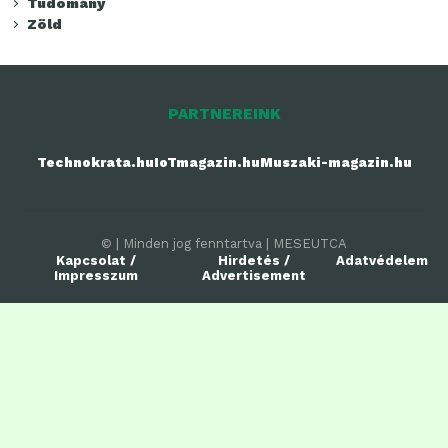
Tudomány
Zöld
PARTNEREINK
Technokrata.hu
IoTmagazin.hu
Muszaki-magazin.hu
© | Minden jog fenntartva | MESEUTCA
Kapcsolat /
Hirdetés /
Adatvédelem
Impresszum
Advertisement