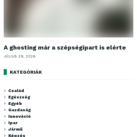
A ghosting már a szépségipart is elérte
JÚLIUS 29, 2026
KATEGÓRIÁK
Család
Egészség
Egyéb
Gazdaság
Innováció
Ipar
Jármű
Képzés