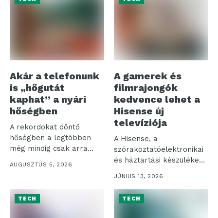
Akár a telefonunk
A gamerek és
is „hőgutát
filmrajongók
kaphat” a nyári
kedvence lehet a
hőségben
Hisense új
televíziója
A rekordokat döntő
hőségben a legtöbben
A Hisense, a
még mindig csak arra
szórakoztatóelektronikai
figyelnek, hogy...
és háztartási készülékek
AUGUSZTUS 5, 2026
piacának egyik vezető
JÚNIUS 13, 2026
globális szereplője...
TECH
TECH