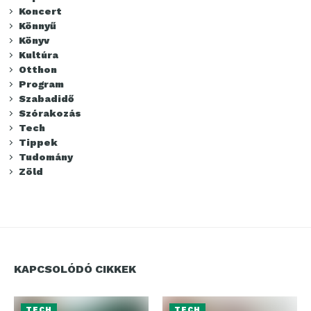
Koncert
Könnyű
Könyv
Kultúra
Otthon
Program
Szabadidő
Szórakozás
Tech
Tippek
Tudomány
Zöld
KAPCSOLÓDÓ CIKKEK
TECH
TECH