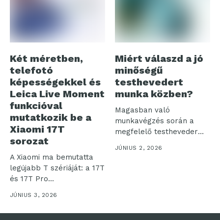
Két méretben,
Miért válaszd a jó
telefotó
minőségű
képességekkel és
testhevedert
Leica Live Moment
munka közben?
funkcióval
Magasban való
mutatkozik be a
munkavégzés során a
Xiaomi 17T
megfelelő testheveder
sorozat
használata
JÚNIUS 2, 2026
elengedhetetlen. Nem
A Xiaomi ma bemutatta
pusztán a...
legújabb T szériáját: a 17T
és 17T Pro...
JÚNIUS 3, 2026