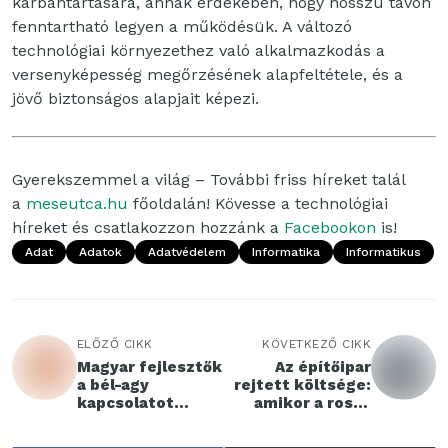
karbantartására, annak érdekében, hogy hosszú távon
fenntartható legyen a működésük. A változó
technológiai környezethez való alkalmazkodás a
versenyképesség megőrzésének alapfeltétele, és a
jövő biztonságos alapjait képezi.
Gyerekszemmel a világ – További friss híreket talál
a
meseutca.hu
főoldalán! Kövesse a technológiai
híreket és csatlakozzon hozzánk a
Facebookon
is!
Adat
Adatok
Adatvédelem
Informatika
Informatikus
ELŐZŐ CIKK
KÖVETKEZŐ CIKK
Magyar fejlesztők
Az építőipar
a bél-agy
rejtett költsége:
kapcsolatot
amikor a rossz
kutatják
döntések a
falakba épülnek