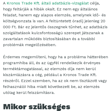
A
Kronos Trade Kft. általi adatbázis-vizsgálat
célja,
hogy feltárják a hibák okait. Ez nem egy általános
feladat, hanem egy alapos elemzés, amelynek idő- és
költségvonzata is van. A feltüntetett óradíj jelenleg 20
000 Ft. Bár ez jelentős összegnek tűnhet, az adatbázis
szolgáltatások kulcsfontosságú szerepet játszanak a
zavartalan működés biztosításában és a további
problémák megelőzésében.
Érdemes megemlíteni, hogy ha a probléma hátterében
programhiba áll, és az ügyfél rendelkezik érvényes
terméktámogatással, az elemzés díja nem kerül
kiszámlázásra a cég, például a Kronos Trade Kft.
részéről. Ezzel szemben, ha az ok nem tisztázott vagy
felhasználói hiba miatt következett be, az elemzés
utólag kerül felszámításra.
Mikor szükséges