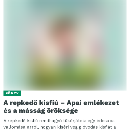
KÖNYV
A repkedő kisfiú – Apai emlékezet
és a másság öröksége
A repkedő kisfiú rendhagyó tükörjáték: egy édesapa
vallomása arról, hogyan kíséri végig óvodás kisfiát a