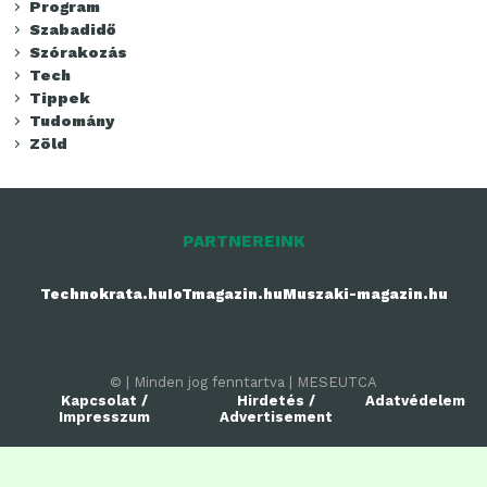
Program
Szabadidő
Szórakozás
Tech
Tippek
Tudomány
Zöld
PARTNEREINK
Technokrata.hu
IoTmagazin.hu
Muszaki-magazin.hu
© | Minden jog fenntartva | MESEUTCA
Kapcsolat /
Hirdetés /
Adatvédelem
Impresszum
Advertisement