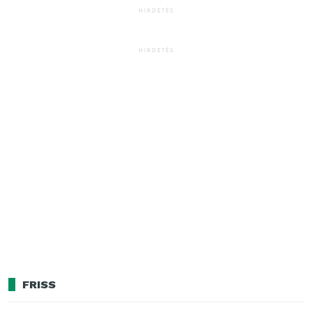
HIRDETÉS
HIRDETÉS
FRISS