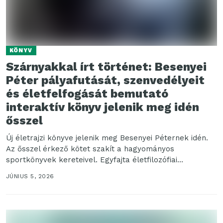
KÖNYV
Szárnyakkal írt történet: Besenyei
Péter pályafutását, szenvedélyeit
és életfelfogását bemutató
interaktív könyv jelenik meg idén
ősszel
Új életrajzi könyve jelenik meg Besenyei Péternek idén.
Az ősszel érkező kötet szakít a hagyományos
sportkönyvek kereteivel. Egyfajta életfilozófiai
kalandregényként nemcsak a repülés...
JÚNIUS 5, 2026