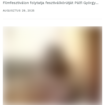
Filmfesztiválon folytatja fesztiválkörútját Pálfi György
filmje, A TYÚK (KOTA /HEN)....
AUGUSZTUS 29, 2025