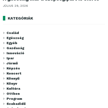
JÚLIUS 29, 2026
KATEGÓRIÁK
Család
Egészség
Egyéb
Gazdaság
Innováció
Ipar
Jármű
Képzés
Koncert
Könnyű
Könyv
Kultúra
Otthon
Program
Szabadidő