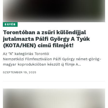
EGYÉB
Torontóban a zsűri különdíjjal
jutalmazta Pálfi György A Tyúk
(KOTA/HEN) című filmjét!
Az “A” kategóriás Torontói
Nemzetközi Filmfesztiválon Pálfi György német-görög-
magyar koprodukcióban készült új filmje A
TYÚK (KOTA/HEN), elnyerte a zsűri különdíját. A TYÚK-ot
SZEPTEMBER 19, 2025
a Torontói Nemzetközi Filmfesztivál verseny
szekciójában (...