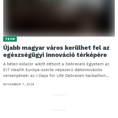
TECH
Újabb magyar város kerülhet fel az
egészségügyi innováció térképére
A héten először adott otthont a Debreceni Egyetem az
EIT Health Európa-szerte népszerű diákinnovációs
versenyének: az i-Days for Life Debrecen hackathon
keretében a...
NOVEMBER 7, 2024
HIRDETÉS
HIRDETÉS