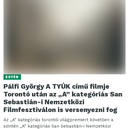
EGYÉB
Pálfi György A TYÚK című filmje
Torontó után az „A” kategóriás San
Sebastián-i Nemzetközi
Filmfesztiválon is versenyezni fog
Az „A” kategóriás torontói világpremiert követően a
szintén „A” kategóriás San Sebastián-i Nemzetközi