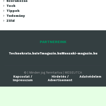
Szórakozás
Tech
Tippek
Tudomány
Zöld
PARTNEREINK
Technokrata.hu
IoTmagazin.hu
Muszaki-magazin.hu
© | Minden jog fenntartva | MESEUTCA
Kapcsolat /
Hirdetés /
Adatvédelem
Impresszum
Advertisement