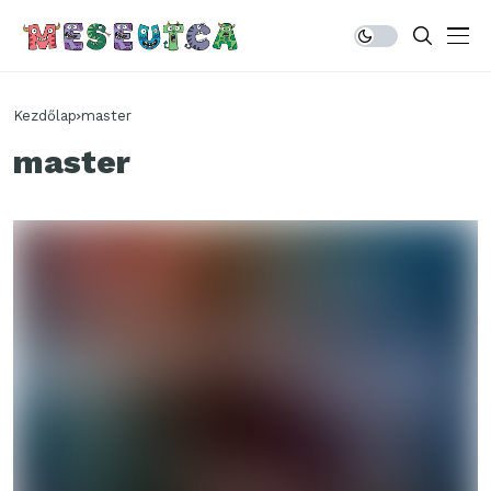
Kezdőlap
master
master