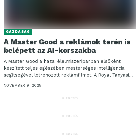
GAZDASÁG
A Master Good a reklámok terén is
belépett az AI-korszakba
A Master Good a hazai élelmiszeriparban elsőként
készített teljes egészében mesterséges intelligencia
segítségével létrehozott reklámfilmet. A Royal Tanyasi
Csirke novemberi kampányfilmje nemcsak látványában...
NOVEMBER 9, 2025
HIRDETÉS
HIRDETÉS
HIRDETÉS