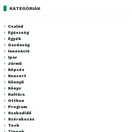
KATEGÓRIÁK
Család
Egészség
Egyéb
Gazdaság
Innováció
Ipar
Jármű
Képzés
Koncert
Könnyű
Könyv
Kultúra
Otthon
Program
Szabadidő
Szórakozás
Tech
Tippek