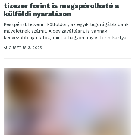
tízezer forint is megspórolható a
külföldi nyaraláson
Készpénzt felvenni külföldön, az egyik legdrágább banki
műveletnek számít. A devizaváltásra is vannak
kedvezőbb ajánlatok, mint a hagyományos forintkártyás
fizetés külföldön, nem is...
AUGUSZTUS 3, 2025