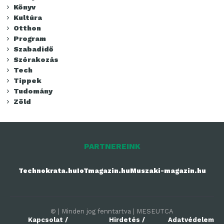
Könyv
Kultúra
Otthon
Program
Szabadidő
Szórakozás
Tech
Tippek
Tudomány
Zöld
PARTNEREINK
Technokrata.hu
IoTmagazin.hu
Muszaki-magazin.hu
© | Minden jog fenntartva | MESEUTCA
Kapcsolat /
Hirdetés /
Adatvédelem