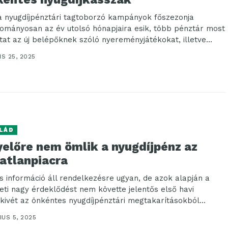
a nyugdíjpénztári tagtoborzó kampányok főszezonja
ományosan az év utolsó hónapjaira esik, több pénztár most
ttat az új belépőknek szóló nyereményjátékokat, illetve...
IS 25, 2025
LÁD
yelőre nem ömlik a nyugdíjpénz az
gatlanpiacra
s információ áll rendelkezésre ugyan, de azok alapján a
eti nagy érdeklődést nem követte jelentős első havi
kivét az önkéntes nyugdíjpénztári megtakarításokból
lancélú...
US 5, 2025