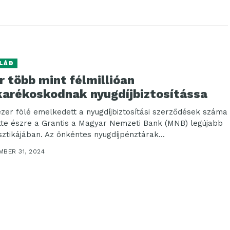
LÁD
 több mint félmillióan
karékoskodnak nyugdíjbiztosítássa
ezer fölé emelkedett a nyugdíjbiztosítási szerződések száma
tte észre a Grantis a Magyar Nemzeti Bank (MNB) legújabb
isztikájában. Az önkéntes nyugdíjpénztárak...
MBER 31, 2024