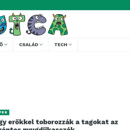
Ő
CSALÁD
TECH
PEK
gy erőkkel toborozzák a tagokat az
kéntes nyugdíjkasszák