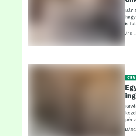
Bár 
hagy
is fu
ÁPRIL
CSA
Eg
in
Kevé
kezd
pénz
ingat
MÁRCI