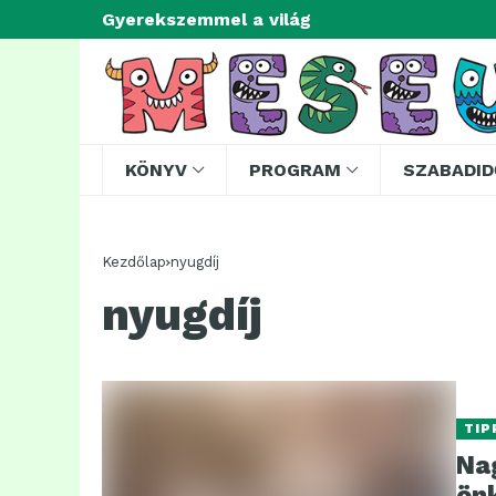
Gyerekszemmel a világ
KÖNYV
PROGRAM
SZABADID
Kezdőlap
nyugdíj
nyugdíj
TIP
Na
ön