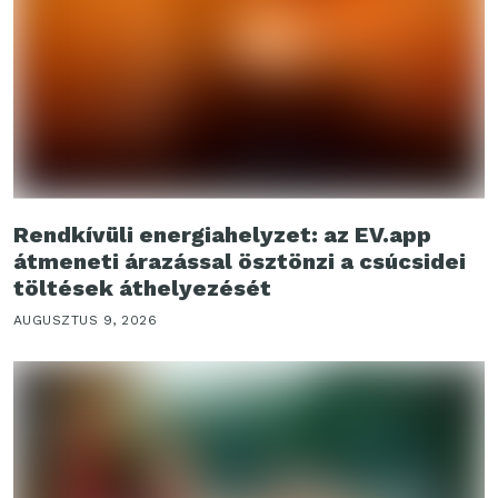
Rendkívüli energiahelyzet: az EV.app
átmeneti árazással ösztönzi a csúcsidei
töltések áthelyezését
AUGUSZTUS 9, 2026