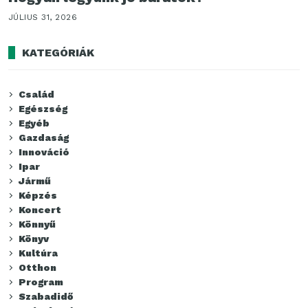
JÚLIUS 31, 2026
KATEGÓRIÁK
Család
Egészség
Egyéb
Gazdaság
Innováció
Ipar
Jármű
Képzés
Koncert
Könnyű
Könyv
Kultúra
Otthon
Program
Szabadidő