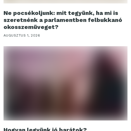
Ne pocsékoljunk: mit tegyünk, ha mi is
szeretnénk a parlamentben felbukkanó
okosszemüveget?
AUGUSZTUS 1, 2026
Hogyan legyünk jó barátok?