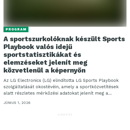
PROGRAM
A sportszurkolóknak készült Sports
Playbook valós idejű
sportstatisztikákat és
elemzéseket jelenít meg
közvetlenül a képernyőn
Az LG Electronics (LG) elindította LG Sports Playbook
szolgáltatását okostévéin, amely a sportközvetítések
alatt részletes mérkőzési adatokat jelenít meg a
nagyképernyőn. A Sports...
JÚNIUS 1, 2026
HIRDETÉS