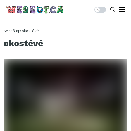
Kezdőlap
okostévé
okostévé