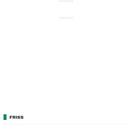
HIRDETÉS
HIRDETÉS
FRISS