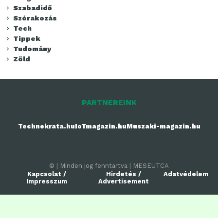
Szabadidő
Szórakozás
Tech
Tippek
Tudomány
Zöld
PARTNEREINK
Technokrata.hu
IoTmagazin.hu
Muszaki-magazin.hu
© | Minden jog fenntartva | MESEUTCA
Kapcsolat /
Hirdetés /
Adatvédelem
Impresszum
Advertisement