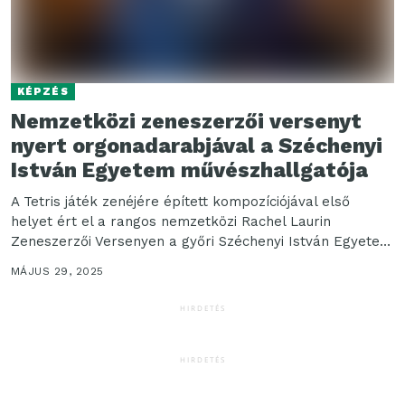
KÉPZÉS
Nemzetközi zeneszerzői versenyt
nyert orgonadarabjával a Széchenyi
István Egyetem művészhallgatója
A Tetris játék zenéjére épített kompozíciójával első
helyet ért el a rangos nemzetközi Rachel Laurin
Zeneszerzői Versenyen a győri Széchenyi István Egyetem
Művészeti...
MÁJUS 29, 2025
HIRDETÉS
HIRDETÉS