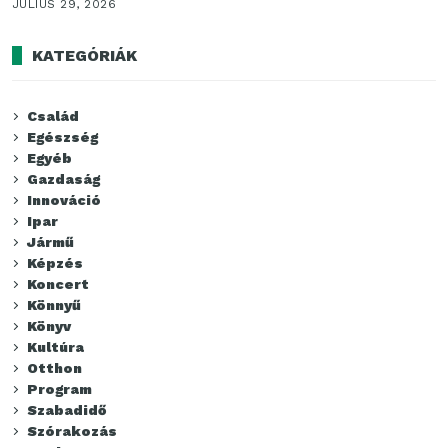
JÚLIUS 29, 2026
KATEGÓRIÁK
Család
Egészség
Egyéb
Gazdaság
Innováció
Ipar
Jármű
Képzés
Koncert
Könnyű
Könyv
Kultúra
Otthon
Program
Szabadidő
Szórakozás