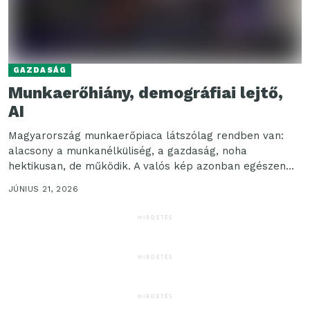
GAZDASÁG
Munkaerőhiány, demográfiai lejtő,
AI
Magyarország munkaerőpiaca látszólag rendben van:
alacsony a munkanélküliség, a gazdaság, noha
hektikusan, de működik. A valós kép azonban egészen
más: a felszín alatt...
JÚNIUS 21, 2026
HIRDETÉS
HIRDETÉS
HIRDETÉS