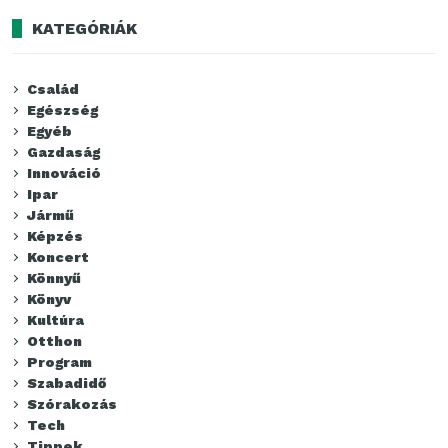
KATEGÓRIÁK
Család
Egészség
Egyéb
Gazdaság
Innováció
Ipar
Jármű
Képzés
Koncert
Könnyű
Könyv
Kultúra
Otthon
Program
Szabadidő
Szórakozás
Tech
Tippek