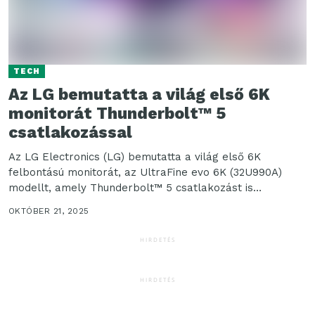
TECH
Az LG bemutatta a világ első 6K
monitorát Thunderbolt™ 5
csatlakozással
Az LG Electronics (LG) bemutatta a világ első 6K
felbontású monitorát, az UltraFine evo 6K (32U990A)
modellt, amely Thunderbolt™ 5 csatlakozást is
lehetővé...
OKTÓBER 21, 2025
HIRDETÉS
HIRDETÉS