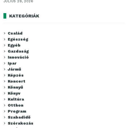
JÚLIUS 29, 2026
KATEGÓRIÁK
Család
Egészség
Egyéb
Gazdaság
Innováció
Ipar
Jármű
Képzés
Koncert
Könnyű
Könyv
Kultúra
Otthon
Program
Szabadidő
Szórakozás