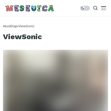
Kezdőlap
ViewSonic
ViewSonic