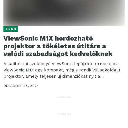
TECH
ViewSonic M1X hordozható
projektor a tökéletes útitárs a
valódi szabadságot kedvelőknek
A kaliforniai székhelyű ViewSonic legújabb terméke az
ViewSonic M1X egy kompakt, mégis rendkívül sokoldalú
projektor, amely teljesen új dimenziókat nyit a
hordozható szórakozás...
DECEMBER 18, 2024
HIRDETÉS
HIRDETÉS