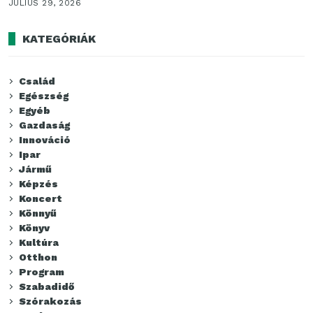
JÚLIUS 29, 2026
KATEGÓRIÁK
Család
Egészség
Egyéb
Gazdaság
Innováció
Ipar
Jármű
Képzés
Koncert
Könnyű
Könyv
Kultúra
Otthon
Program
Szabadidő
Szórakozás