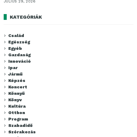
JÚLIUS 29, 2026
KATEGÓRIÁK
Család
Egészség
Egyéb
Gazdaság
Innováció
Ipar
Jármű
Képzés
Koncert
Könnyű
Könyv
Kultúra
Otthon
Program
Szabadidő
Szórakozás