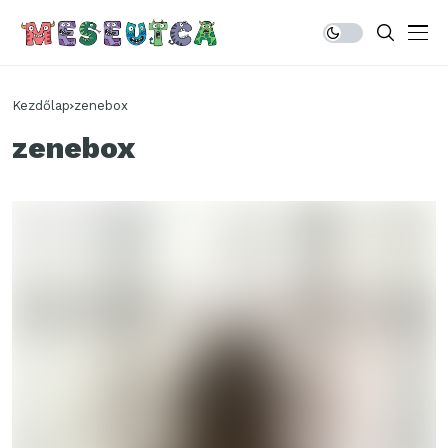
Kezdőlap
zenebox
zenebox