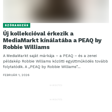
SZÓRAKOZÁS
Új kollekcióval érkezik a
MediaMarkt kínálatába a PEAQ by
Robbie Williams
A MediaMarkt saját márkája – a PEAQ – és a zenei
példakép Robbie Williams közötti együttműködés tovább
folytatódik. A „PEAQ by Robbie Williams”...
FEBRUÁR 1, 2026
HIRDETÉS
HIRDETÉS