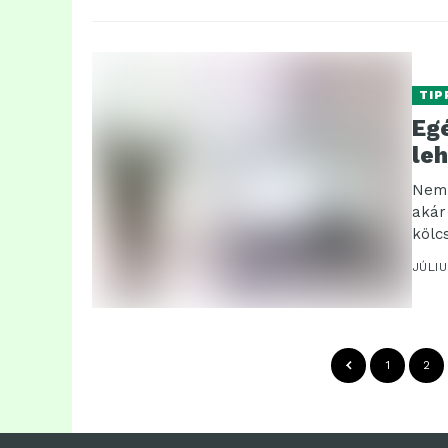
TIP
Eg
leh
Nem 
akár
kölc
Gerge
JÚLIU
1
2