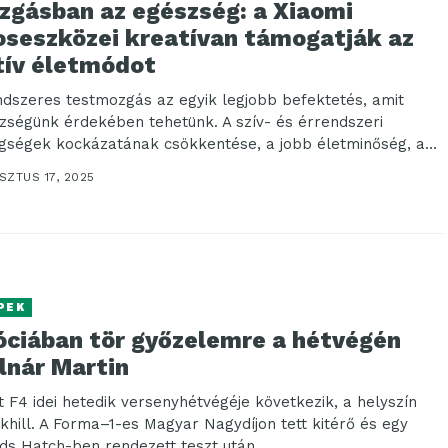
zgásban az egészség: a Xiaomi
oseszközei kreatívan támogatják az
tív életmódot
ndszeres testmozgás az egyik legjobb befektetés, amit
zségünk érdekében tehetünk. A szív- és érrendszeri
gségek kockázatának csökkentése, a jobb életminőség, a
..
SZTUS 17, 2025
PEK
óciában tör győzelemre a hétvégén
lnár Martin
it F4 idei hetedik versenyhétvégéje következik, a helyszín
khill. A Forma–1-es Magyar Nagydíjon tett kitérő és egy
ds Hatch-ben rendezett teszt után...