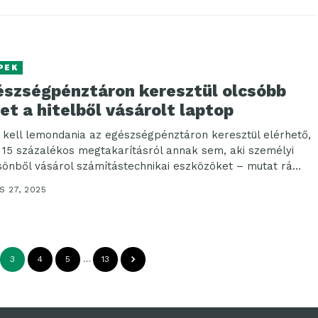
PEK
észségpénztáron keresztül olcsóbb
et a hitelből vásárolt laptop
kell lemondania az egészségpénztáron keresztül elérhető,
 15 százalékos megtakarításról annak sem, aki személyi
sönből vásárol számítástechnikai eszközöket – mutat rá
ly...
S 27, 2025
3
4
5
…
13