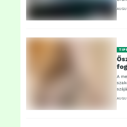
AUGU
TIP
Ős
fog
A me
szak
szájá
AUGU