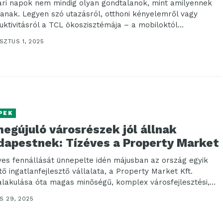
ári napok nem mindig olyan gondtalanok, mint amilyennek
zanak. Legyen szó utazásról, otthoni kényelemről vagy
uktivitásról a TCL ökoszisztémája – a mobiloktól...
SZTUS 1, 2025
PEK
egújuló városrészek jól állnak
dapestnek: Tízéves a Property Market
ves fennállását ünnepelte idén májusban az ország egyik
tő ingatlanfejlesztő vállalata, a Property Market Kft.
lakulása óta magas minőségű, komplex városfejlesztési,
 és...
S 29, 2025