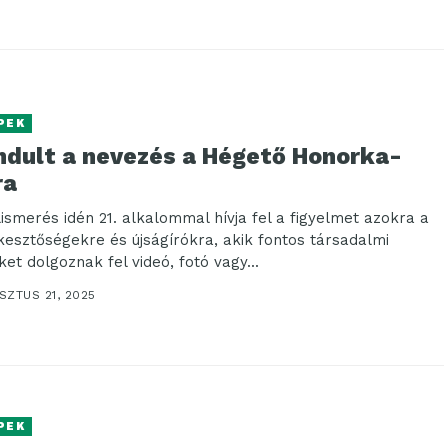
PEK
indult a nevezés a Hégető Honorka-
ra
lismerés idén 21. alkalommal hívja fel a figyelmet azokra a
kesztőségekre és újságírókra, akik fontos társadalmi
et dolgoznak fel videó, fotó vagy...
SZTUS 21, 2025
PEK