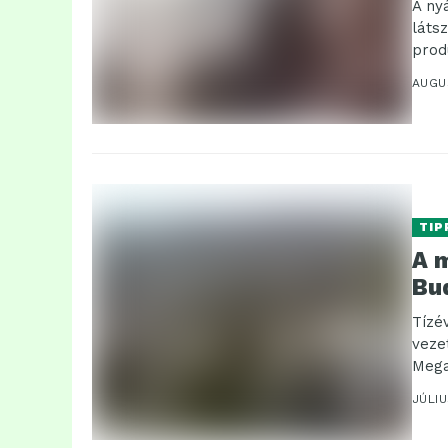
A ny
láts
prod
AUGU
TIP
A m
Bu
Tízé
veze
Mega
lakó-
JÚLIU