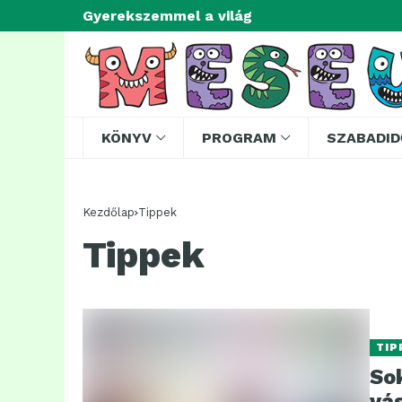
Gyerekszemmel a világ
KÖNYV
PROGRAM
SZABADID
Kezdőlap
Tippek
Tippek
TIP
So
vá