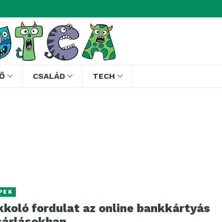
Ő
CSALÁD
TECH
PEK
kkoló fordulat az online bankkártyás
sárlásokban