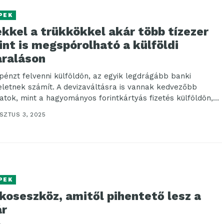
PEK
kkel a trükkökkel akár több tízezer
int is megspórolható a külföldi
araláson
pénzt felvenni külföldön, az egyik legdrágább banki
letnek számít. A devizaváltásra is vannak kedvezőbb
latok, mint a hagyományos forintkártyás fizetés külföldön,
s...
SZTUS 3, 2025
PEK
koseszköz, amitől pihentető lesz a
ár