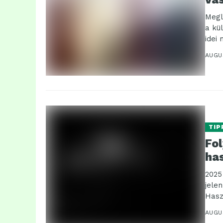
Megl
a kü
idei
webs
AUGU
TIP
Fo
ha
2025
jele
Haszn
AUGU