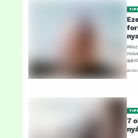
TIP
Eze
for
ny
Kész
műve
aján
nem i
AUGU
TIP
7 o
ny