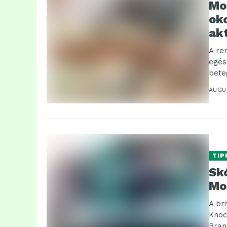
Mo
ok
ak
A re
egés
bete
testi.
AUGU
TIP
Sk
Mo
A br
Knoc
Bran