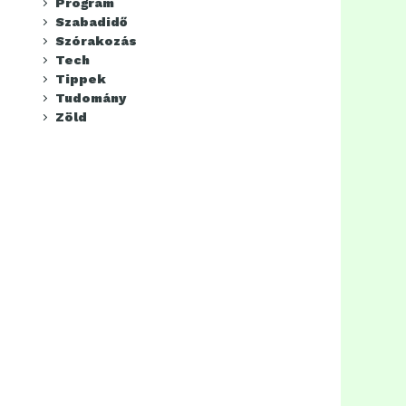
Program
Szabadidő
Szórakozás
Tech
Tippek
Tudomány
Zöld