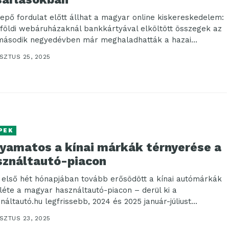
epő fordulat előtt állhat a magyar online kiskereskedelem:
lföldi webáruházaknál bankkártyával elköltött összegek az
 második negyedévben már meghaladhatták a hazai
hopok...
SZTUS 25, 2025
PEK
lyamatos a kínai márkák térnyerése a
sználtautó-piacon
 első hét hónapjában tovább erősödött a kínai autómárkák
nléte a magyar használtautó-piacon – derül ki a
áltautó.hu legfrissebb, 2024 és 2025 január-júliust...
SZTUS 23, 2025