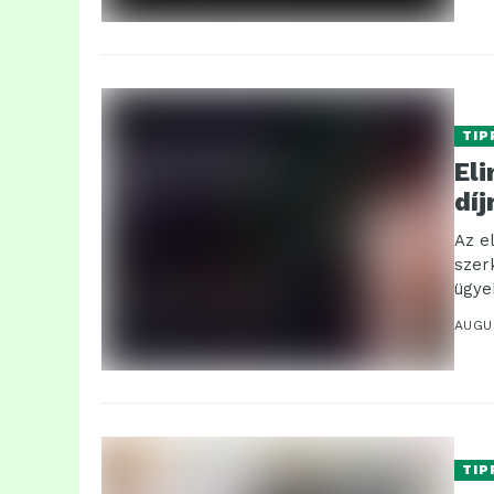
TIP
El
díj
Az e
szer
ügyek
AUGU
TIP