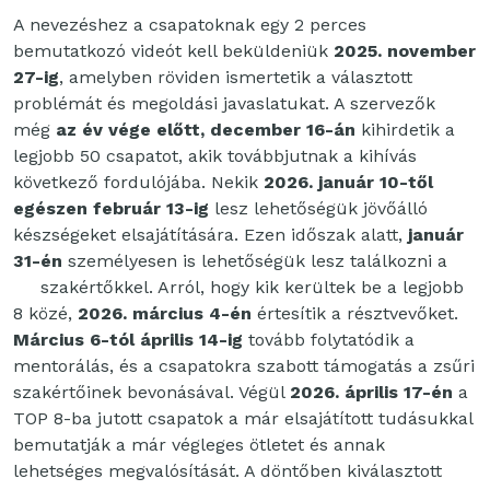
A nevezéshez a csapatoknak egy 2 perces
bemutatkozó videót kell beküldeniük
2025.
november
27-ig
, amelyben röviden ismertetik a választott
problémát és megoldási javaslatukat. A szervezők
még
az év vége előtt, december 16-án
kihirdetik a
legjobb 50 csapatot, akik továbbjutnak a kihívás
következő fordulójába. Nekik
2026. január 10-től
egészen február 13-ig
lesz lehetőségük jövőálló
készségeket elsajátítására. Ezen időszak alatt,
január
31-én
személyesen is lehetőségük lesz találkozni a
szakértőkkel. Arról, hogy kik kerültek be a legjobb
8 közé,
2026. március 4-én
értesítik a résztvevőket.
M
árcius 6-tól április 14-ig
tovább folytatódik a
mentorálás, és a csapatokra szabott támogatás a zsűri
szakértőinek bevonásával. Végül
2026. április 17-én
a
TOP 8-ba jutott csapatok a már elsajátított tudásukkal
bemutatják a már végleges ötletet és annak
lehetséges megvalósítását. A döntőben kiválasztott