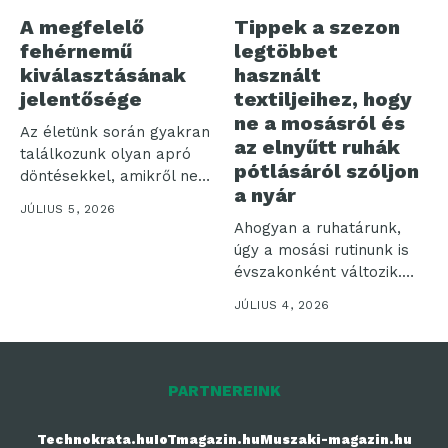
A megfelelő
Tippek a szezon
fehérnemű
legtöbbet
kiválasztásának
használt
jelentősége
textiljeihez, hogy
ne a mosásról és
Az életünk során gyakran
az elnyűtt ruhák
találkozunk olyan apró
pótlásáról szóljon
döntésekkel, amikről nem
a nyár
is gondolnánk,...
JÚLIUS 5, 2026
Ahogyan a ruhatárunk,
úgy a mosási rutinunk is
évszakonként változik.
Nyáron olyan...
JÚLIUS 4, 2026
PARTNEREINK
Technokrata.hu
IoTmagazin.hu
Muszaki-magazin.hu