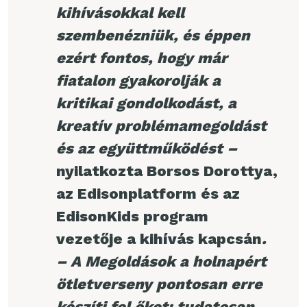
kihívásokkal kell
szembenézniük, és éppen
ezért fontos, hogy már
fiatalon gyakorolják a
kritikai gondolkodást, a
kreatív problémamegoldást
és az együttműködést –
nyilatkozta Borsos Dorottya,
az Edisonplatform és az
EdisonKids program
vezetője a kihívás kapcsán
.
– A Megoldások a holnapért
ötletverseny pontosan erre
készíti fel őket: tudatosan