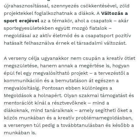
újrahasznosítással, szennyezés csökkentésével, zöld
projektekkel foglalkozhatnak a diákok. A
Változás a
sport erejével
az a témakör, ahol a csapatok – akár
sportegyesületekben együtt mozgó fiatalok –
megoldásai az aktív életmód és a csapatsport pozitív
hatásait felhasználva érnek el társadalmi változást.
A verseny célja ugyanakkor nem csupán a kreatív ötlet
megszületése, hanem annak a megértése is, hogyan
épül fel egy megvalósítható projekt – a tervezéstől a
kommunikáción és a bemutatáson át egészen a
megvalósításig. Pontosan ebben különleges a
Megoldások a holnapért. Olyan szakmai támogatást és
mentorációt kínál a résztvevőknek – mind a
diákoknak, mind tanáraiknak – amely segítheti őket a
közös munkában és a kreatív problémamegoldásban,
a versenyen túl pedig a továbbtanulásban és később a
munkában is.