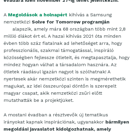
évadára idén november 27-ig lehet jelentkezni.
A
Megoldások a holnapért
kihívás a Samsung
nemzetközi
Solve for Tomorrow programján
alapszik, amely mára 68 országban több mint 2,8
millió diákot ért el. A hazai kihívás 2021 óta minden
évben több száz fiatalnak ad lehetőséget arra, hogy
professzionális, szakmai támogatással, inspiráló
közösségben fejlessze ötleteit, és megtapasztalja, hogy
mindez hogyan válhat a társadalom hasznára. Az
ötletek ráadásul igazán nagyot is szólhatnak! A
nyertesek akár nemzetközi szinten is megmérethetik
magukat, az idei összeurópai döntőn is szerepelt
magyar csapat, akik nemzetközi zsűri előtt
mutathatták be a projektjüket.
A mostani évadban a résztvevők új tematikus
irányokat kapnak inspirációnak, ugyanakkor
bármilyen
megoldási javaslatot kidolgozhatnak, amely