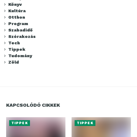
Könyv
Kultúra
Otthon
Program
Szabadidő
Szórakozás
Tech
Tippek
Tudomány
Zöld
KAPCSOLÓDÓ CIKKEK
TIPPEK
TIPPEK