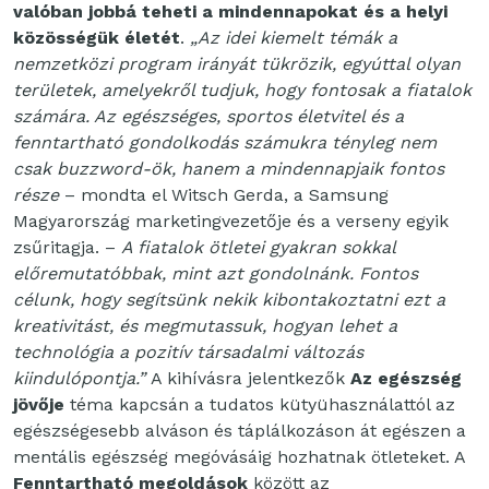
valóban jobbá teheti a mindennapokat és a helyi
közösségük életét
.
„Az idei kiemelt témák a
nemzetközi program irányát tükrözik, egyúttal olyan
területek, amelyekről tudjuk, hogy fontosak a fiatalok
számára. Az egészséges, sportos életvitel és a
fenntartható gondolkodás számukra tényleg nem
csak buzzword-ök, hanem a mindennapjaik fontos
része
– mondta el Witsch Gerda, a Samsung
Magyarország marketingvezetője és a verseny egyik
zsűritagja. –
A fiatalok ötletei gyakran sokkal
előremutatóbbak, mint azt gondolnánk. Fontos
célunk, hogy segítsünk nekik kibontakoztatni ezt a
kreativitást, és megmutassuk, hogyan lehet a
technológia a pozitív társadalmi változás
kiindulópontja.”
A kihívásra jelentkezők
Az egészség
jövője
téma kapcsán a tudatos kütyühasználattól az
egészségesebb alváson és táplálkozáson át egészen a
mentális egészség megóvásáig hozhatnak ötleteket. A
Fenntartható megoldások
között az