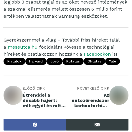
legjobb 3 csapat tagjai és az őket nevező intézmények
a szakmai elismerés mellett összesen 6 millió forint
értékben választhatnak Samsung eszközöket.
Gyerekszemmel a világ – További friss híreket talál
a
meseutca.hu
főoldalán! Kövesse a technológiai
híreket és csatlakozzon hozzánk a
Facebookon
is!
Fiatalok
Harvard
Jövő
Kutatás
Oktatás
Yale
ELŐZŐ CIKK
KÖVETKEZŐ CIKK
Étrenddel a
Az
dúsabb hajért:
öntözőrendszer
mit egyél és mit
karbantartása:
kerülj el?
egyszerűbb, mint
gondolnád