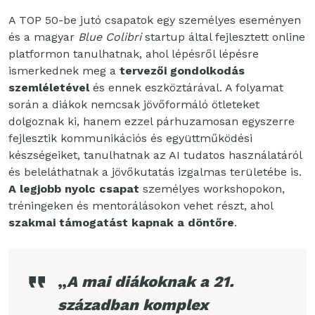
A TOP 50-be jutó csapatok egy személyes eseményen
és a magyar
Blue Colibri
startup által fejlesztett online
platformon tanulhatnak, ahol lépésről lépésre
ismerkednek meg a
tervezői gondolkodás
szemléletével
és ennek eszköztárával. A folyamat
során a diákok nemcsak jövőformáló ötleteket
dolgoznak ki, hanem ezzel párhuzamosan egyszerre
fejlesztik kommunikációs és együttműködési
készségeiket, tanulhatnak az AI tudatos használatáról
és beleláthatnak a jövőkutatás izgalmas területébe is.
A legjobb nyolc csapat
személyes workshopokon,
tréningeken és mentorálásokon vehet részt, ahol
szakmai támogatást kapnak a döntőre
.
„
A mai diákoknak a 21.
században komplex