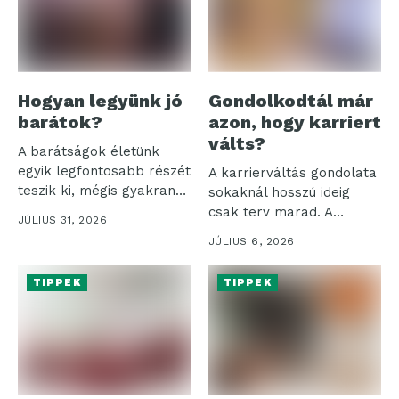
Hogyan legyünk jó
Gondolkodtál már
barátok?
azon, hogy karriert
válts?
A barátságok életünk
egyik legfontosabb részét
A karrierváltás gondolata
teszik ki, mégis gyakran
sokaknál hosszú ideig
háttérbe szorulnak...
csak terv marad. A
JÚLIUS 31, 2026
bizonytalanság érthető,...
JÚLIUS 6, 2026
TIPPEK
TIPPEK