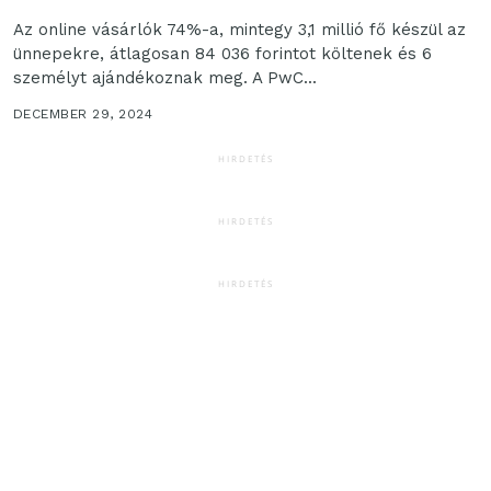
Az online vásárlók 74%-a, mintegy 3,1 millió fő készül az
ünnepekre, átlagosan 84 036 forintot költenek és 6
személyt ajándékoznak meg. A PwC...
DECEMBER 29, 2024
HIRDETÉS
HIRDETÉS
HIRDETÉS