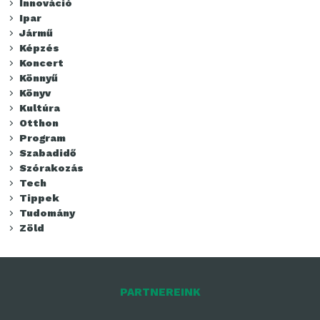
Innováció
Ipar
Jármű
Képzés
Koncert
Könnyű
Könyv
Kultúra
Otthon
Program
Szabadidő
Szórakozás
Tech
Tippek
Tudomány
Zöld
PARTNEREINK