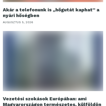
Akár a telefonunk is „hőgutát kaphat” a
nyári hőségben
AUGUSZTUS 5, 2026
Vezetési szokások Európában: ami
Magyarországon természetes, külföldön