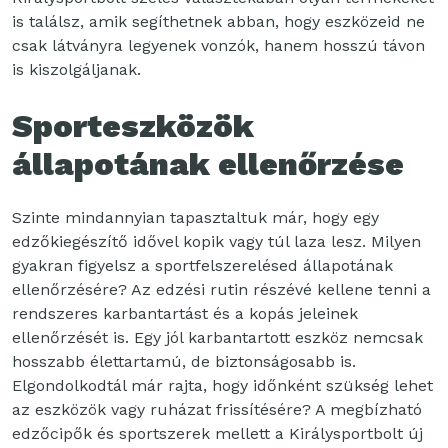
is találsz, amik segíthetnek abban, hogy eszközeid ne
csak látványra legyenek vonzók, hanem hosszú távon
is kiszolgáljanak.
Sporteszközök
állapotának ellenőrzése
Szinte mindannyian tapasztaltuk már, hogy egy
edzőkiegészítő idővel kopik vagy túl laza lesz. Milyen
gyakran figyelsz a sportfelszerelésed állapotának
ellenőrzésére? Az edzési rutin részévé kellene tenni a
rendszeres karbantartást és a kopás jeleinek
ellenőrzését is. Egy jól karbantartott eszköz nemcsak
hosszabb élettartamú, de biztonságosabb is.
Elgondolkodtál már rajta, hogy időnként szükség lehet
az eszközök vagy ruházat frissítésére? A megbízható
edzőcipők és sportszerek mellett a Királysportbolt új