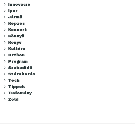
Innováció
Ipar
Jármű
Képzés
Koncert
Könnyű
Könyv
Kultúra
Otthon
Program
Szabadidő
Szórakozás
Tech
Tippek
Tudomány
Zöld