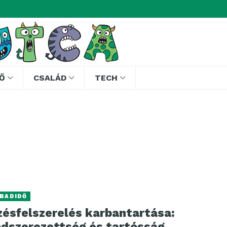
Ő
CSALÁD
TECH
BADIDŐ
zésfelszerelés karbantartása:
ndszerezettség és tartósság