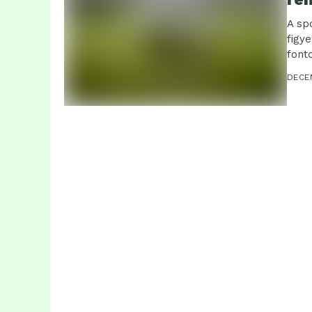
A sp
figy
font
DECE