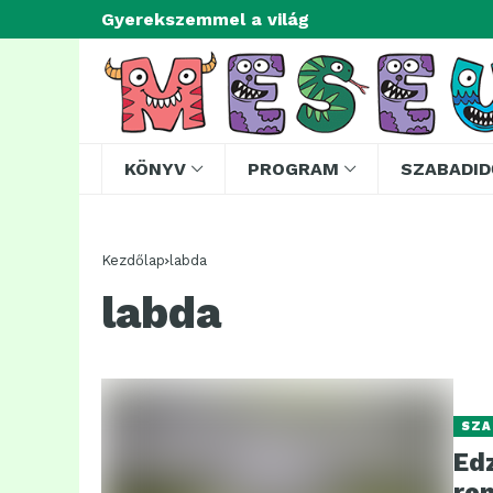
Gyerekszemmel a világ
KÖNYV
PROGRAM
SZABADID
Kezdőlap
labda
labda
SZA
Ed
re