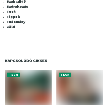
Szabadidő
Szórakozás
Tech
Tippek
Tudomány
Zöld
KAPCSOLÓDÓ CIKKEK
TECH
TECH