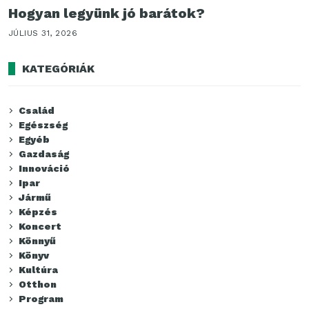
Hogyan legyünk jó barátok?
JÚLIUS 31, 2026
KATEGÓRIÁK
Család
Egészség
Egyéb
Gazdaság
Innováció
Ipar
Jármű
Képzés
Koncert
Könnyű
Könyv
Kultúra
Otthon
Program