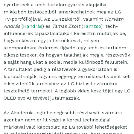
nyerhetnek a tech-tartalomgyártás alapjaiba,
miközben testközelből ismerkedhetnek meg az LG
TV-portfóliójával. Az LG szakértői, valamint
Horváth
András
(
Handrás
) és
Tamás Zsolt
(
Tamzso
) tech-
influencerek tapasztalataikon keresztül mutatják be,
hogyan készül egy jó termékteszt, milyen
szempontokra érdemes figyelni egy tech-es tartalom
elkészítésekor, és hogyan találhatják meg a résztvevők
a saját hangjukat a social media különböző felületein.
A tanultakat pedig a résztvevők a gyakorlatban is
kipróbálhatják, ugyanis egy-egy termékteszt videót kell
elkészíteniük, amelyhez az LG biztosít számukra
tesztelhető terméket. A legjobb videó készítőjét egy LG
OLED evo AI tévével jutalmazzák.
Az Akadémia legtehetségesebb résztvevői számára
azonban nem ér itt véget a koreai technológiai
márkával való kapcsolat: az LG további lehetőségeket