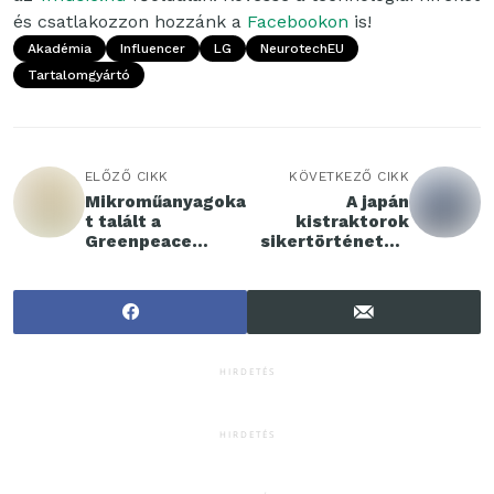
és csatlakozzon hozzánk a
Facebookon
is!
Akadémia
Influencer
LG
NeurotechEU
Tartalomgyártó
ELŐZŐ CIKK
KÖVETKEZŐ CIKK
Mikroműanyagoka
A japán
t talált a
kistraktorok
Greenpeace
sikertörténete a
műanyagtasakos
világ
bébiételekben
mezőgazdaságába
n
HIRDETÉS
HIRDETÉS