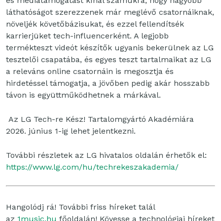
és médiatámogatást kínál számukra, hogy nagyobb
láthatóságot szerezzenek már meglévő csatornáiknak,
növeljék követőbázisukat, és ezzel fellendítsék
karrierjüket tech-influencerként. A legjobb
termékteszt videót készítők ugyanis bekerülnek az LG
tesztelői csapatába, és egyes teszt tartalmaikat az LG
a releváns online csatornáin is megosztja és
hirdetéssel támogatja, a jövőben pedig akár hosszabb
távon is együttműködhetnek a márkával.
Az LG Tech-re Kész! Tartalomgyártó Akadémiára
2026. június 1-ig lehet jelentkezni.
További részletek az LG hivatalos oldalán érhetők el:
https://www.lg.com/hu/techrekeszakademia/
Hangolódj rá! További friss híreket talál
az
1music.hu
főoldalán! Kövesse a technológiai híreket