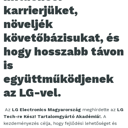
karrierjüket,
növeljék
követőbázisukat, és
hogy hosszabb távon
is
együttműködjenek
az LG-vel.
Az
LG Electronics Magyarország
meghirdette az
LG
Tech-re Kész! Tartalomgyártó Akadémiá
t. A
kezdeményezés célja, hogy fejlődési lehetőséget és