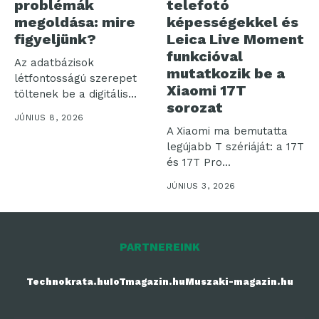
problémák
telefotó
megoldása: mire
képességekkel és
figyeljünk?
Leica Live Moment
funkcióval
Az adatbázisok
mutatkozik be a
létfontosságú szerepet
Xiaomi 17T
töltenek be a digitális
sorozat
környezetben, de
JÚNIUS 8, 2026
előfordul, hogy...
A Xiaomi ma bemutatta
legújabb T szériáját: a 17T
és 17T Pro...
JÚNIUS 3, 2026
PARTNEREINK
Technokrata.hu
IoTmagazin.hu
Muszaki-magazin.hu