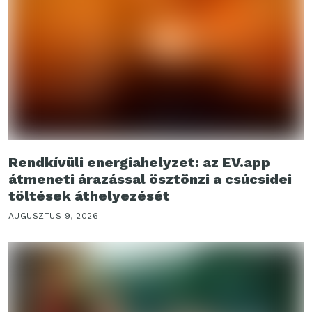
Rendkívüli energiahelyzet: az EV.app
átmeneti árazással ösztönzi a csúcsidei
töltések áthelyezését
AUGUSZTUS 9, 2026