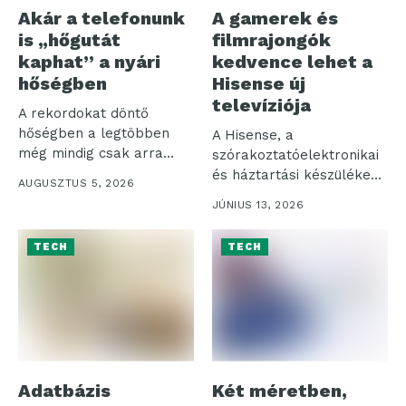
Akár a telefonunk
A gamerek és
is „hőgutát
filmrajongók
kaphat” a nyári
kedvence lehet a
hőségben
Hisense új
televíziója
A rekordokat döntő
hőségben a legtöbben
A Hisense, a
még mindig csak arra
szórakoztatóelektronikai
figyelnek, hogy...
és háztartási készülékek
AUGUSZTUS 5, 2026
piacának egyik vezető
JÚNIUS 13, 2026
globális szereplője...
TECH
TECH
Adatbázis
Két méretben,