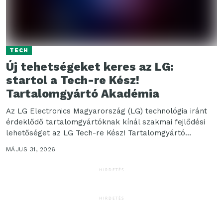
TECH
Új tehetségeket keres az LG:
startol a Tech-re Kész!
Tartalomgyártó Akadémia
Az LG Electronics Magyarország (LG) technológia iránt
érdeklődő tartalomgyártóknak kínál szakmai fejlődési
lehetőséget az LG Tech-re Kész! Tartalomgyártó
Akadémia meghirdetésével. A felvételt nyert...
MÁJUS 31, 2026
HIRDETÉS
HIRDETÉS