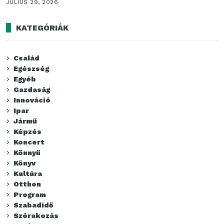
JÚLIUS 29, 2026
KATEGÓRIÁK
Család
Egészség
Egyéb
Gazdaság
Innováció
Ipar
Jármű
Képzés
Koncert
Könnyű
Könyv
Kultúra
Otthon
Program
Szabadidő
Szórakozás