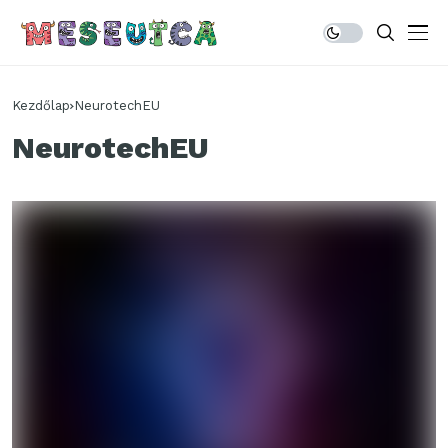
Kezdőlap
NeurotechEU
NeurotechEU