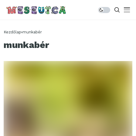
Kezdőlap
munkabér
munkabér