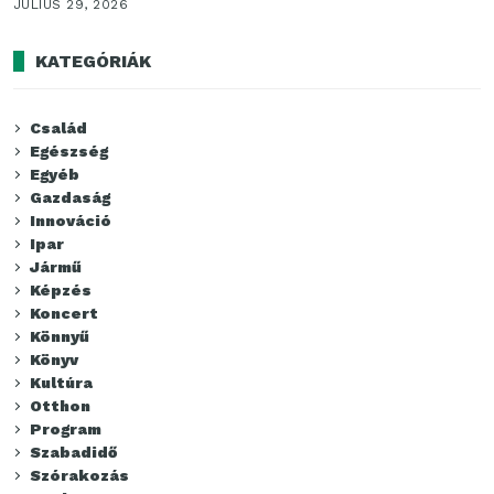
JÚLIUS 29, 2026
KATEGÓRIÁK
Család
Egészség
Egyéb
Gazdaság
Innováció
Ipar
Jármű
Képzés
Koncert
Könnyű
Könyv
Kultúra
Otthon
Program
Szabadidő
Szórakozás