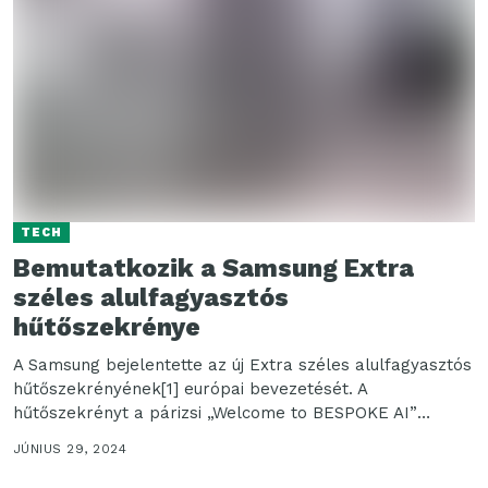
TECH
Bemutatkozik a Samsung Extra
széles alulfagyasztós
hűtőszekrénye
A Samsung bejelentette az új Extra széles alulfagyasztós
hűtőszekrényének[1] európai bevezetését. A
hűtőszekrényt a párizsi „Welcome to BESPOKE AI”
(Elérkezett a BESPOKE AI...
JÚNIUS 29, 2024