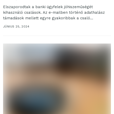
Elszaporodtak a banki ügyfelek jóhiszeműségét
kihasználó csalások. Az e-mailben történő adathalász
támadások mellett egyre gyakoribbak a csaló
telefonhívások. Ezek közös jellemzője, hogy
JÚNIUS 25, 2024
pszichológiai...