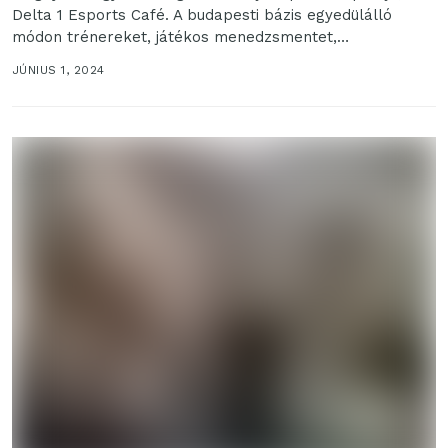
Delta 1 Esports Café. A budapesti bázis egyedülálló
módon trénereket, játékos menedzsmentet,
mentorprogramokat, edzőtábort kínál az amatőr...
JÚNIUS 1, 2024