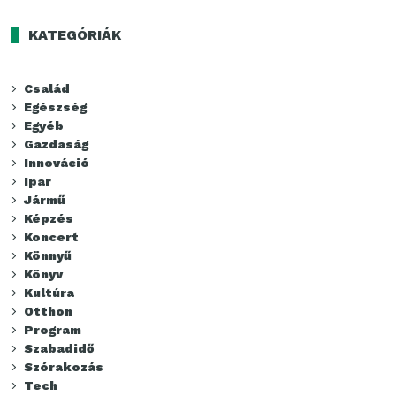
KATEGÓRIÁK
Család
Egészség
Egyéb
Gazdaság
Innováció
Ipar
Jármű
Képzés
Koncert
Könnyű
Könyv
Kultúra
Otthon
Program
Szabadidő
Szórakozás
Tech