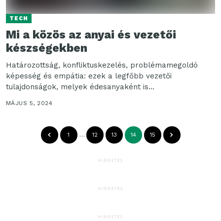
TECH
Mi a közös az anyai és vezetői
készségekben
Határozottság, konfliktuskezelés, problémamegoldó
képesség és empátia: ezek a legfőbb vezetői
tulajdonságok, melyek édesanyaként is
elengedhetetlenek a magyarok szerint – derült ki a
MÁJUS 5, 2024
Yettel...
1
…
12
13
14
15
HIRDETÉS
HIRDETÉS
HIRDETÉS