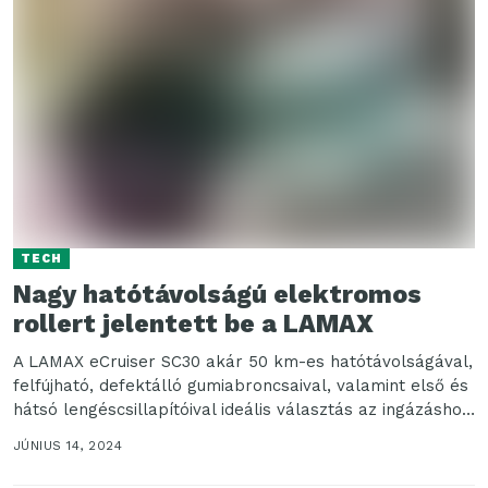
TECH
Nagy hatótávolságú elektromos
rollert jelentett be a LAMAX
A LAMAX eCruiser SC30 akár 50 km-es hatótávolságával,
felfújható, defektálló gumiabroncsaival, valamint első és
hátsó lengéscsillapítóival ideális választás az ingázáshoz.
A LAMAX új...
JÚNIUS 14, 2024