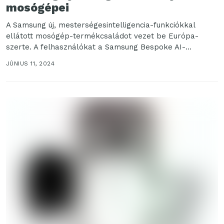
mosógépei
A Samsung új, mesterségesintelligencia-funkciókkal
ellátott mosógép-termékcsaládot vezet be Európa-
szerte. A felhasználókat a Samsung Bespoke AI-
élménnyel közvetlenül összekapcsoló „Welcome to
JÚNIUS 11, 2024
BESPOKE AI” (Elérkezett a...