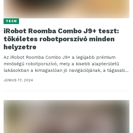
TECH
iRobot Roomba Combo J9+ teszt:
tökéletes robotporszívó minden
helyzetre
Az iRobot Roomba Combo J9+ a legújabb prémium
minőségű robotporszívó, mely a kisebb alapterületű
lakásokban a kimagaslóan jó navigációjának, a tágasabb
otthonokban pedig...
JÚNIUS 17, 2024