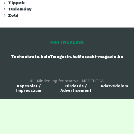
Tippek
Tudomány
Zöld
PARTNEREINK
Technokrata.hu
IoTmagazin.hu
Muszaki-magazin.hu
© | Minden jog fenntartva | MESEUTCA
Kapcsolat /
Hirdetés /
Adatvédelem
Impresszum
Advertisement