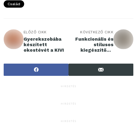
Család
ELŐZŐ CIKK
KÖVETKEZŐ CIKK
Gyerekszobába
Funkcionális és
készített
stílusos
okostévét a KIVI
kiegészítők a
konyhában
HIRDETÉS
HIRDETÉS
HIRDETÉS