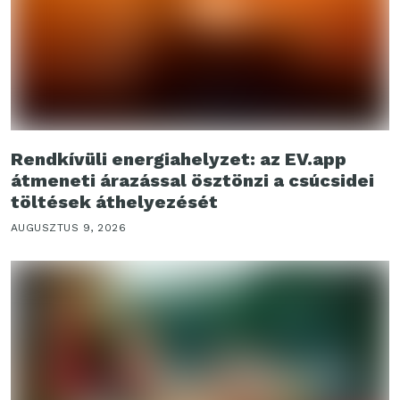
Rendkívüli energiahelyzet: az EV.app
átmeneti árazással ösztönzi a csúcsidei
töltések áthelyezését
AUGUSZTUS 9, 2026