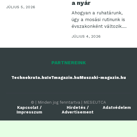
a nyár
is gondolnánk,...
JÚLIUS 5, 2026
Ahogyan a ruhatárunk,
úgy a mosási rutinunk is
évszakonként változik.
Nyáron olyan...
JÚLIUS 4, 2026
PARTNEREINK
Technokrata.hu
IoTmagazin.hu
Muszaki-magazin.hu
© | Minden jog fenntartva | MESEUTCA
Kapcsolat /
Hirdetés /
Adatvédelem
Impresszum
Advertisement