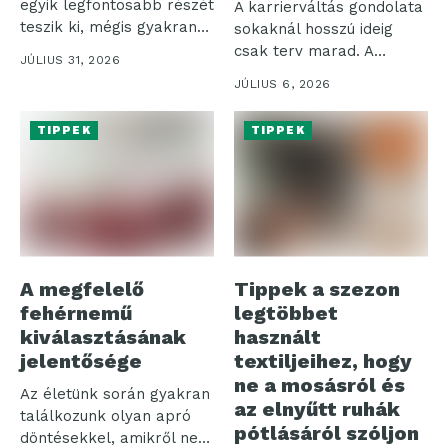
egyik legfontosabb részét
A karrierváltás gondolata
teszik ki, mégis gyakran
sokaknál hosszú ideig
háttérbe szorulnak...
csak terv marad. A
JÚLIUS 31, 2026
bizonytalanság érthető,...
JÚLIUS 6, 2026
TIPPEK
TIPPEK
A megfelelő
Tippek a szezon
fehérnemű
legtöbbet
kiválasztásának
használt
jelentősége
textiljeihez, hogy
ne a mosásról és
Az életünk során gyakran
az elnyűtt ruhák
találkozunk olyan apró
pótlásáról szóljon
döntésekkel, amikről nem