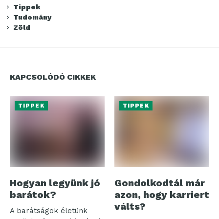
Tippek
Tudomány
Zöld
KAPCSOLÓDÓ CIKKEK
TIPPEK
TIPPEK
Hogyan legyünk jó
Gondolkodtál már
barátok?
azon, hogy karriert
válts?
A barátságok életünk