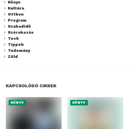
Könyv
Kultúra
Otthon
Program
Szabadidő
Szórakozás
Tech
Tippek
Tudomány
Zöld
KAPCSOLÓDÓ CIKKEK
KÖNYV
KÖNYV