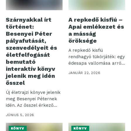
Szárnyakkal írt
A repkedő kisfiú –
történet:
Apai emlékezet és
Besenyei Péter
a másság
pályafutását,
öröksége
szenvedélyeit és
A repkedő kisfiú
életfelfogását
rendhagyó tükörjáték: egy
bemutató
édesapa vallomása arról,
interaktív könyv
hogyan kíséri végig...
JANUÁR 22, 2026
jelenik meg idén
ősszel
Új életrajzi könyve jelenik
meg Besenyei Péternek
idén. Az ősszel érkező
kötet...
JÚNIUS 5, 2026
KÖNYV
KÖNYV