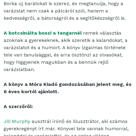
Borka új barátokat is szerez, és megtanulja, hogy a
varázslat nem csak a pálcáról szól, hanem a
kedvességről, a bátorságról és a segítőkészségről is.
A botcsinálta boszi a tengernél
remek választás
azoknak a gyerekeknek, akik szeretik a kalandokat, a
varázslatot és a humort. A könyv izgalmas története
tele van tanulsággal, és arra ösztönzi az olvasókat,
hogy higgyenek magukban és a bennük rejlő
varázslatban.
A könyv a Móra Kiadó gondozásában jelent meg, és
6 éves kortól ajánlott.
A szerzőről:
Jill Murphy
ausztrál írónő és illusztrátor, aki számos
gyerekregényt írt már. Könyvei tele vannak humorral,
kalanddal és varázslattal, és az egész világon