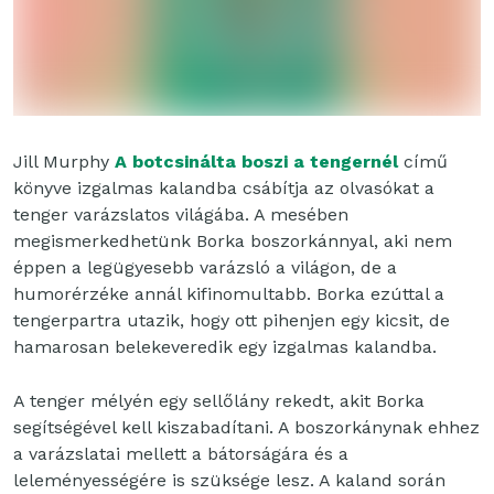
Jill Murphy
A botcsinálta boszi a tengernél
című
könyve izgalmas kalandba csábítja az olvasókat a
tenger varázslatos világába. A mesében
megismerkedhetünk Borka boszorkánnyal, aki nem
éppen a legügyesebb varázsló a világon, de a
humorérzéke annál kifinomultabb. Borka ezúttal a
tengerpartra utazik, hogy ott pihenjen egy kicsit, de
hamarosan belekeveredik egy izgalmas kalandba.
A tenger mélyén egy sellőlány rekedt, akit Borka
segítségével kell kiszabadítani. A boszorkánynak ehhez
a varázslatai mellett a bátorságára és a
leleményességére is szüksége lesz. A kaland során