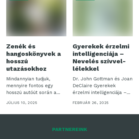
Zenék és
Gyerekek érzelmi
hangoskönyvek a
intelligenciája –
hosszú
Nevelés szívvel-
utazásokhoz
lélekkel
Mindannyian tudjuk,
Dr. John Gottman és Joan
mennyire fontos egy
DeClaire Gyerekek
hosszú autóút során a
érzelmi intelligenciája –
megfelelő foglalatosság,
Nevelés szívvel-lélekkel...
JÚLIUS 10, 2025
FEBRUÁR 26, 2025
hogy...
PARTNEREINK