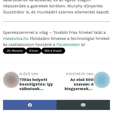
népszerűek a gyerekek körében. Murphy díjnyertes
illusztrátor is, és munkáiért számos elismerést kapott.
Gyerekszemmel a világ – További friss híreket talál a
meseutca.hu
főoldalán! Kövesse a technológiai híreket
és csatlakozzon hozzánk a
Facebookon
is!
Jill Murphy
Könyv
Móra Kiadó
ELŐZŐ CIKK
KÖVETKEZŐ CIKK
Tiltás helyett
Az első 500
beszélgetés: így
szavam: A
válhatunk
kisgyermekek
tudatos digitális
szókincsének
szülőkké
fejlesztése
játékosan