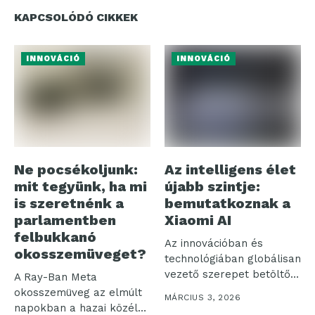
KAPCSOLÓDÓ CIKKEK
INNOVÁCIÓ
INNOVÁCIÓ
Ne pocsékoljunk:
Az intelligens élet
mit tegyünk, ha mi
újabb szintje:
is szeretnénk a
bemutatkoznak a
parlamentben
Xiaomi AI
felbukkanó
Az innovációban és
okosszemüveget?
technológiában globálisan
vezető szerepet betöltő
A Ray-Ban Meta
Xiaomi az MWC 2026-on...
okosszemüveg az elmúlt
MÁRCIUS 3, 2026
napokban a hazai közélet