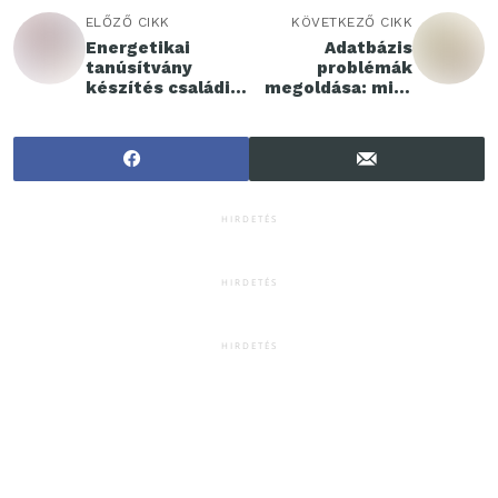
ELŐZŐ CIKK
KÖVETKEZŐ CIKK
Energetikai
Adatbázis
tanúsítvány
problémák
készítés családi
megoldása: mire
házra
figyeljünk?
HIRDETÉS
HIRDETÉS
HIRDETÉS