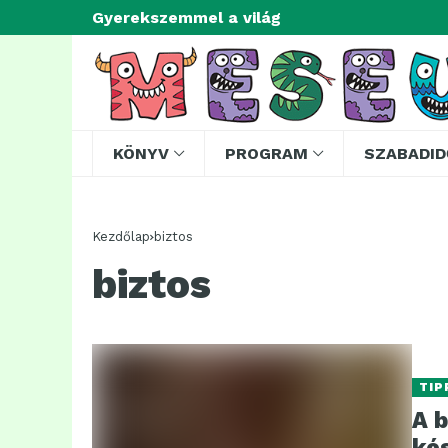
Gyerekszemmel a világ
KÖNYV
PROGRAM
SZABADID
Kezdőlap
biztos
biztos
TIP
A b
ké